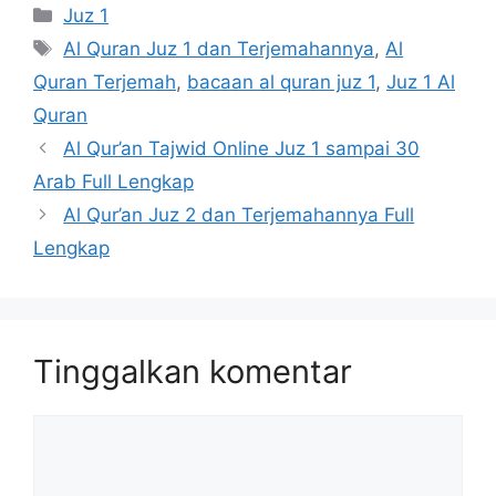
Kategori
Juz 1
Tag
Al Quran Juz 1 dan Terjemahannya
,
Al
Quran Terjemah
,
bacaan al quran juz 1
,
Juz 1 Al
Quran
Al Qur’an Tajwid Online Juz 1 sampai 30
Arab Full Lengkap
Al Qur’an Juz 2 dan Terjemahannya Full
Lengkap
Tinggalkan komentar
Komentar