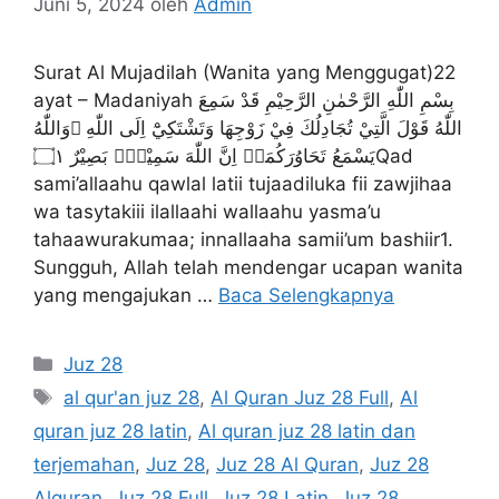
Juni 5, 2024
oleh
Admin
Surat Al Mujadilah (Wanita yang Menggugat)22
ayat – Madaniyah بِسْمِ اللّٰهِ الرَّحْمٰنِ الرَّحِيْمِ قَدْ سَمِعَ
اللّٰهُ قَوْلَ الَّتِيْ تُجَادِلُكَ فِيْ زَوْجِهَا وَتَشْتَكِيْٓ اِلَى اللّٰهِ ۖوَاللّٰهُ
يَسْمَعُ تَحَاوُرَكُمَاۗ اِنَّ اللّٰهَ سَمِيْعٌۢ بَصِيْرٌ ۝۱Qad
sami’allaahu qawlal latii tujaadiluka fii zawjihaa
wa tasytakiii ilallaahi wallaahu yasma’u
tahaawurakumaa; innallaaha samii’um bashiir1.
Sungguh, Allah telah mendengar ucapan wanita
yang mengajukan …
Baca Selengkapnya
Kategori
Juz 28
Tag
al qur'an juz 28
,
Al Quran Juz 28 Full
,
Al
quran juz 28 latin
,
Al quran juz 28 latin dan
terjemahan
,
Juz 28
,
Juz 28 Al Quran
,
Juz 28
Alquran
,
Juz 28 Full
,
Juz 28 Latin
,
Juz 28