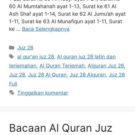
60 Al Mumtahanah ayat 1-13, Surat ke 61 Al
Ash Shaf ayat 1-14, Surat ke 62 Al Jumu’ah ayat
1-11, Surat ke 63 Al Munafiqun ayat 1-11, Surat
ke …
Baca Selengkapnya
Kategori
Juz 28
Tag
al qur'an juz 28
,
Al quran juz 28 latin dan
terjemahan
,
Al Quran Terjemah
,
Alquran Juz 28
,
Juz 28
,
Juz 28 Al Quran
,
Juz 28 Alquran
,
Juz 28
Full
Tinggalkan komentar
Bacaan Al Quran Juz