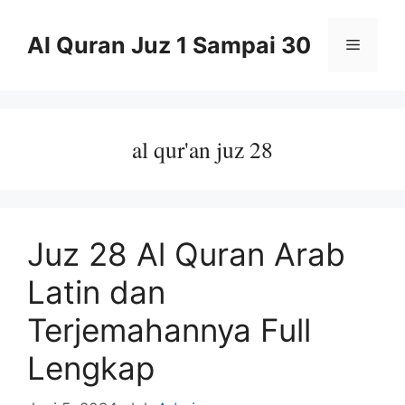
Langsung
ke
Al Quran Juz 1 Sampai 30
Menu
isi
al qur'an juz 28
Juz 28 Al Quran Arab
Latin dan
Terjemahannya Full
Lengkap