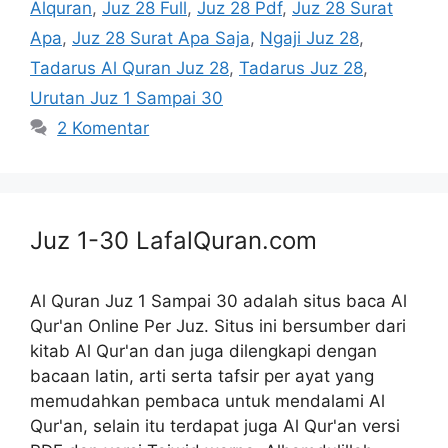
Alquran
,
Juz 28 Full
,
Juz 28 Pdf
,
Juz 28 Surat
Apa
,
Juz 28 Surat Apa Saja
,
Ngaji Juz 28
,
Tadarus Al Quran Juz 28
,
Tadarus Juz 28
,
Urutan Juz 1 Sampai 30
2 Komentar
Juz 1-30
LafalQuran.com
Al Quran Juz 1 Sampai 30 adalah situs baca Al
Qur'an Online Per Juz. Situs ini bersumber dari
kitab Al Qur'an dan juga dilengkapi dengan
bacaan latin, arti serta tafsir per ayat yang
memudahkan pembaca untuk mendalami Al
Qur'an, selain itu terdapat juga Al Qur'an versi