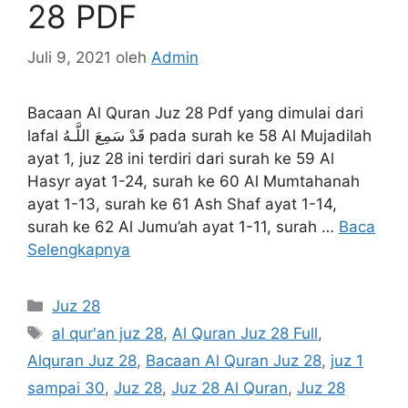
28 PDF
Juli 9, 2021
oleh
Admin
Bacaan Al Quran Juz 28 Pdf yang dimulai dari
lafal قَدْ سَمِعَ اللَّـهُ pada surah ke 58 Al Mujadilah
ayat 1, juz 28 ini terdiri dari surah ke 59 Al
Hasyr ayat 1-24, surah ke 60 Al Mumtahanah
ayat 1-13, surah ke 61 Ash Shaf ayat 1-14,
surah ke 62 Al Jumu’ah ayat 1-11, surah …
Baca
Selengkapnya
Kategori
Juz 28
Tag
al qur'an juz 28
,
Al Quran Juz 28 Full
,
Alquran Juz 28
,
Bacaan Al Quran Juz 28
,
juz 1
sampai 30
,
Juz 28
,
Juz 28 Al Quran
,
Juz 28