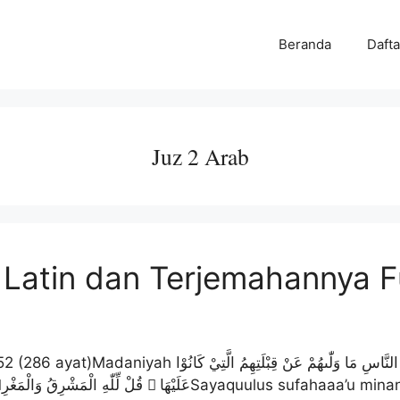
Beranda
Dafta
Juz 2 Arab
 Latin dan Terjemahannya F
بِسْمِ اللّٰهِ الرَّحْمٰنِ الرَّحِيْمِ سَيَقُوْلُ السُّفَهَاۤءُ مِنَ ال