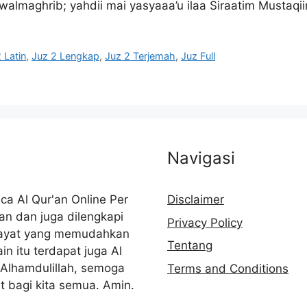
iqu walmaghrib; yahdii mai yasyaaa’u ilaa Siraatim Mustaq
 Latin
,
Juz 2 Lengkap
,
Juz 2 Terjemah
,
Juz Full
Navigasi
ca Al Qur'an Online Per
Disclaimer
'an dan juga dilengkapi
Privacy Policy
er ayat yang memudahkan
Tentang
n itu terdapat juga Al
 Alhamdulillah, semoga
Terms and Conditions
t bagi kita semua. Amin.