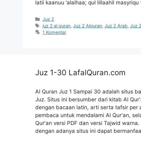
latii kaanuu ‘alaihaa; qul lillaahil masyr
Kategori
Juz 2
Tag
juz 2 al quran
,
Juz 2 Alquran
,
Juz 2 Arab
,
Juz 2
1 Komentar
Juz 1-30
LafalQuran.com
Al Quran Juz 1 Sampai 30 adalah situs ba
Juz. Situs ini bersumber dari kitab Al Qur
dengan bacaan latin, arti serta tafsir p
pembaca untuk mendalami Al Qur'an, selai
Qur'an versi PDF dan versi Tajwid warna.
dengan adanya situs ini dapat bermanfaa