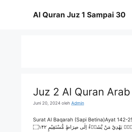
Langsung
ke
Al Quran Juz 1 Sampai 30
isi
Juz 2 Al Quran Arab
Juni 20, 2024
oleh
Admin
Surat Al Baqarah (Sapi Betina)Ayat 142-252 (286 ayat)Madaniyah نَّاسِ مَا وَلّٰىهُمْ عَنْ قِبْلَتِهِمُ الَّتِيْ كَانُوْا
عَلَيْهَا ۗ قُلْ لِّلّٰهِ الْمَشْرِقُ وَالْمَغْرِبُۗ يَهْدِيْ مَنْ يَّشَاۤءُ اِلٰى صِرَاطٍ مُّسْتَقِيْمٍ ۝۱۴۲Sayaquulus sufahaaa’u minan naasi maa wallaahum ‘an Qiblatihimul