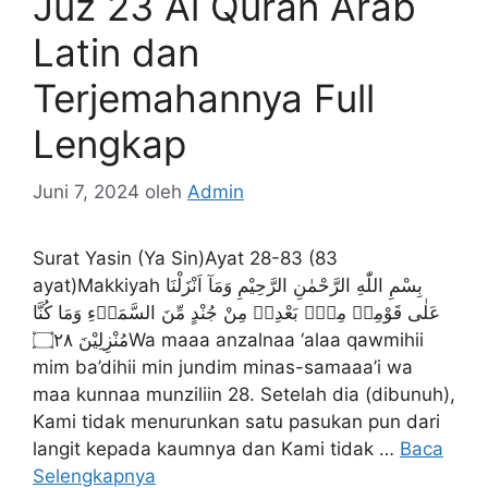
Juz 23 Al Quran Arab
Latin dan
Terjemahannya Full
Lengkap
Juni 7, 2024
oleh
Admin
Surat Yasin (Ya Sin)Ayat 28-83 (83
ayat)Makkiyah بِسْمِ اللّٰهِ الرَّحْمٰنِ الرَّحِيْمِ وَمَآ اَنْزَلْنَا
عَلٰى قَوْمِهٖ مِنْۢ بَعْدِهٖ مِنْ جُنْدٍ مِّنَ السَّمَاۤءِ وَمَا كُنَّا
مُنْزِلِيْنَ ۝۲۸Wa maaa anzalnaa ‘alaa qawmihii
mim ba’dihii min jundim minas-samaaa’i wa
maa kunnaa munziliin 28. Setelah dia (dibunuh),
Kami tidak menurunkan satu pasukan pun dari
langit kepada kaumnya dan Kami tidak …
Baca
Selengkapnya