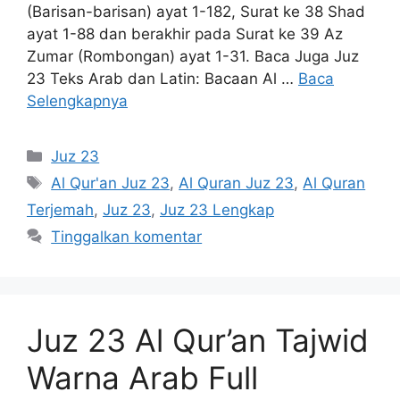
(Barisan-barisan) ayat 1-182, Surat ke 38 Shad
ayat 1-88 dan berakhir pada Surat ke 39 Az
Zumar (Rombongan) ayat 1-31. Baca Juga Juz
23 Teks Arab dan Latin: Bacaan Al …
Baca
Selengkapnya
Kategori
Juz 23
Tag
Al Qur'an Juz 23
,
Al Quran Juz 23
,
Al Quran
Terjemah
,
Juz 23
,
Juz 23 Lengkap
Tinggalkan komentar
Juz 23 Al Qur’an Tajwid
Warna Arab Full