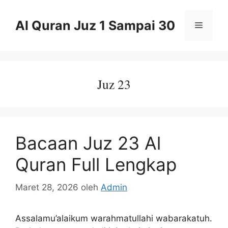
Langsung
ke
Al Quran Juz 1 Sampai 30
Menu
isi
Juz 23
Bacaan Juz 23 Al
Quran Full Lengkap
Maret 28, 2026
oleh
Admin
Assalamu’alaikum warahmatullahi wabarakatuh.