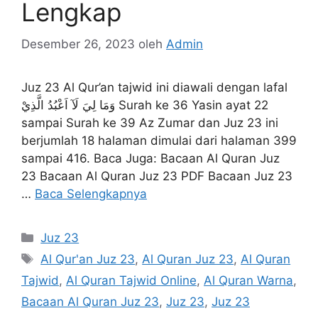
Lengkap
Desember 26, 2023
oleh
Admin
Juz 23 Al Qur’an tajwid ini diawali dengan lafal
وَمَا لِيَ لَآ اَعْبُدُ الَّذِيْ Surah ke 36 Yasin ayat 22
sampai Surah ke 39 Az Zumar dan Juz 23 ini
berjumlah 18 halaman dimulai dari halaman 399
sampai 416. Baca Juga: Bacaan Al Quran Juz
23 Bacaan Al Quran Juz 23 PDF Bacaan Juz 23
…
Baca Selengkapnya
Kategori
Juz 23
Tag
Al Qur'an Juz 23
,
Al Quran Juz 23
,
Al Quran
Tajwid
,
Al Quran Tajwid Online
,
Al Quran Warna
,
Bacaan Al Quran Juz 23
,
Juz 23
,
Juz 23