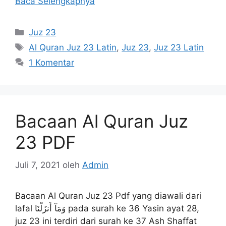
Baca Selengkapnya
Kategori
Juz 23
Tag
Al Quran Juz 23 Latin
,
Juz 23
,
Juz 23 Latin
1 Komentar
Bacaan Al Quran Juz
23 PDF
Juli 7, 2021
oleh
Admin
Bacaan Al Quran Juz 23 Pdf yang diawali dari
lafal وَمَآ أَنزَلْنَا pada surah ke 36 Yasin ayat 28,
juz 23 ini terdiri dari surah ke 37 Ash Shaffat