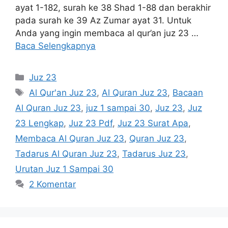
ayat 1-182, surah ke 38 Shad 1-88 dan berakhir
pada surah ke 39 Az Zumar ayat 31. Untuk
Anda yang ingin membaca al qur’an juz 23 …
Baca Selengkapnya
Kategori
Juz 23
Tag
Al Qur'an Juz 23
,
Al Quran Juz 23
,
Bacaan
Al Quran Juz 23
,
juz 1 sampai 30
,
Juz 23
,
Juz
23 Lengkap
,
Juz 23 Pdf
,
Juz 23 Surat Apa
,
Membaca Al Quran Juz 23
,
Quran Juz 23
,
Tadarus Al Quran Juz 23
,
Tadarus Juz 23
,
Urutan Juz 1 Sampai 30
2 Komentar