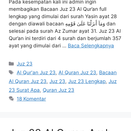
Pada kesempatan kali ini admin ingin
membagikan Bacaan Juz 23 Al Qur’an full
lengkap yang dimulai dari surah Yasin ayat 28
dengan diawali bacaan وَمَآ أَنزَلْنَا عَلَىٰ قَوْمِهِ dan
selesai pada surah Az Zumar ayat 31. Juz 23 Al
Qur’an ini terdiri dari 4 surah dan berjumlah 357
ayat yang dimulai dari …
Baca Selengkapnya
Kategori
Juz 23
Tag
Al Qur'an Juz 23
,
Al Quran Juz 23
,
Bacaan
Al Quran Juz 23
,
Juz 23
,
Juz 23 Lengkap
,
Juz
23 Surat Apa
,
Quran Juz 23
18 Komentar