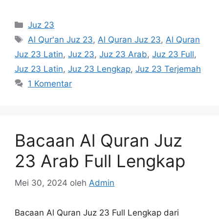
Kategori
Juz 23
Tag
Al Qur'an Juz 23
,
Al Quran Juz 23
,
Al Quran
Juz 23 Latin
,
Juz 23
,
Juz 23 Arab
,
Juz 23 Full
,
Juz 23 Latin
,
Juz 23 Lengkap
,
Juz 23 Terjemah
1 Komentar
Bacaan Al Quran Juz
23 Arab Full Lengkap
Mei 30, 2024
oleh
Admin
Bacaan Al Quran Juz 23 Full Lengkap dari